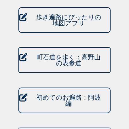
歩き遍路にぴったりの
地図アプリ
町石道を歩く：高野山
の表参道
初めてのお遍路：阿波
編