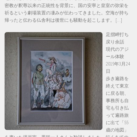
密教が釈尊以来の正統性を背景に、国の安寧と皇室の弥栄を
祈るという劇場装置の凄みが伝わってきました。空海が持ち
帰ったと伝わる仏舎利は後世にも騒動を起こします。
[…]
足摺岬打ち
戻り余話
現代のアジ
ール体験
2019年3月24
日
歩き遍路を
終えて東京
に戻る朝、
事務所も自
宅も引き払
って遍路旅
に出て「55
歳の地図」