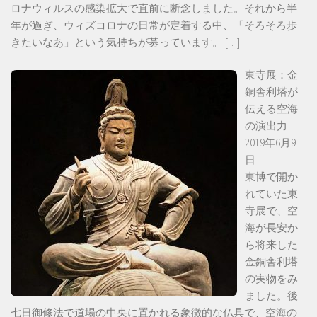
ロナウィルスの感染拡大で直前に断念しました。それから半
年が過ぎ、ウィズコロナの日常が定着する中、「そろそろ歩
きたいなあ」という気持ちが募っています。
[…]
東寺展：金
銅舎利塔が
伝える空海
の演出力
2019年6月9
日
東博で開か
れていた東
寺展で、空
海が長安か
ら将来した
金銅舎利塔
の実物をみ
ました。後
七日御修法で道場の中央に置かれる象徴的な仏具で、空海の