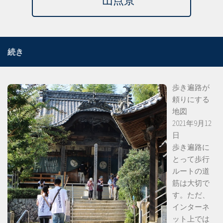
山点景
続き
歩き遍路が
頼りにする
地図
2021年9月12
日
歩き遍路に
とって歩行
ルートの道
筋は大切で
す。ただ、
インターネ
ット上では