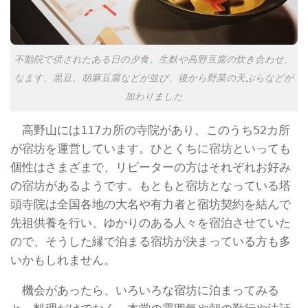
不動院で供されたある日の夕食。生麩や高野豆腐の炊き合わせ、
なます、黒豆、胡麻豆腐などが並び、後から野菜の天ぷらなどが
加わりました
高野山には117カ所の寺院があり、このうち52カ所
が宿坊を運営しています。ひとくちに宿坊といっても
個性はさまざまで、リピーターの方はそれぞれお好み
の宿坊があるようです。もともと宿坊となっている塔
頭寺院は全国各地の大名や有力者と宿坊契約を結んで
先祖供養を行い、ゆかりのある人々を宿泊させていた
ので、そうした縁で泊まる宿坊が決まっている方も多
いかもしれません。
機会があったら、いろいろな宿坊に泊まってみる