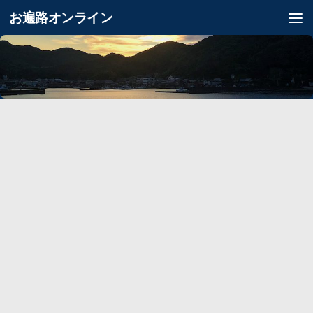
お遍路オンライン
コンテンツへスキップ