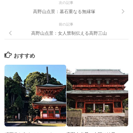
次の記事
高野山点景：墓石重なる無縁塚
前の記事
高野山点景：女人禁制伝える高野三山
おすすめ