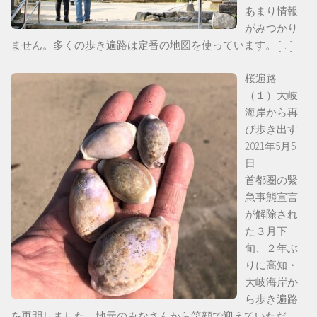
あまり情報
がみつかり
ません。多くの歩き遍路は定番の地図を使っています。
[…]
桜遍路
（１）大岐
海岸から再
び歩き出す
2021年5月5
日
首都圏の緊
急事態宣言
が解除され
た３月下
旬、２年ぶ
りに高知・
大岐海岸か
ら歩き遍路
を再開しました。地元のみなさんから笑顔で迎えていただ