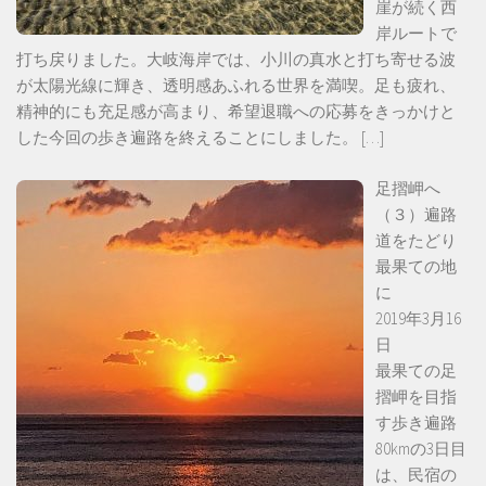
崖が続く西
岸ルートで
打ち戻りました。大岐海岸では、小川の真水と打ち寄せる波
が太陽光線に輝き、透明感あふれる世界を満喫。足も疲れ、
精神的にも充足感が高まり、希望退職への応募をきっかけと
した今回の歩き遍路を終えることにしました。
[…]
足摺岬へ
（３）遍路
道をたどり
最果ての地
に
2019年3月16
日
最果ての足
摺岬を目指
す歩き遍路
80kmの3日目
は、民宿の