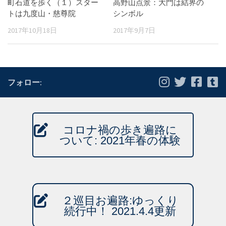
町石道を歩く（１）スター
高野山点景：大門は結界の
トは九度山・慈尊院
シンボル
2017年10月18日
2017年9月7日
フォロー:
コロナ禍の歩き遍路に
ついて: 2021年春の体験
２巡目お遍路:ゆっくり
続行中！ 2021.4.4更新