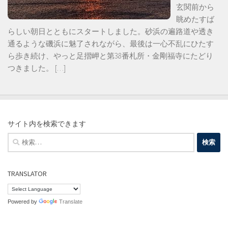
玄関前から
眺めたすば
らしい朝日とともにスタートしました。砂浜の遍路道や透き
通るような磯浜に魅了されながら、最後は一心不乱にひたす
ら歩き続け、やっと足摺岬と第38番札所・金剛福寺にたどり
つきました。
[…]
サイト内を検索できます
検
索:
TRANSLATOR
Powered by
Translate