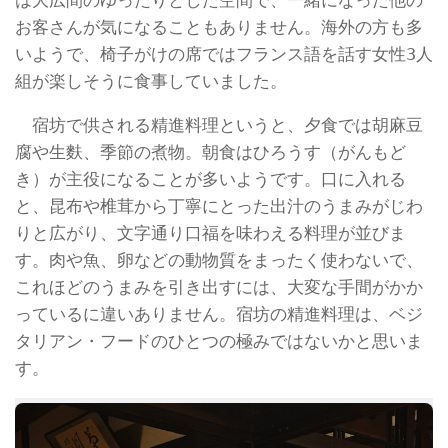
は大広間のゆったりとした空間で、一緒になった他の
お客さんが気になることもありません。海外の方も多
いようで、椅子がけの席ではフランス語を話す女性3人
組が楽しそうに食事していました。
宿坊で供される精進料理というと、夕食では胡麻豆
腐や生麩、季節の煮物。朝食はひろうす（がんもど
き）が主役になることが多いようです。口に入れる
と、昆布や椎茸から丁寧にとった出汁のうまみがじわ
りと広がり、文字通り口福を味わえる料理が並びま
す。肉や魚、卵などの動物質をまったく使わないで、
これほどのうまみを引き出すには、大変な手間がかか
っているに違いありません。宿坊の精進料理は、ベジ
タリアン・フードのひとつの極みではないかと思いま
す。