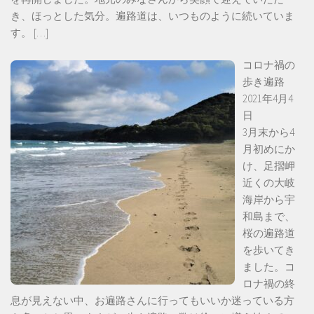
き、ほっとした気分。遍路道は、いつものように続いていま
す。
[…]
コロナ禍の
歩き遍路
2021年4月4
日
3月末から4
月初めにか
け、足摺岬
近くの大岐
海岸から宇
和島まで、
桜の遍路道
を歩いてき
ました。コ
ロナ禍の終
息が見えない中、お遍路さんに行ってもいいか迷っている方