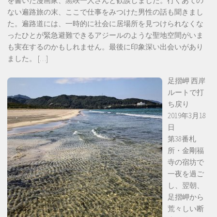
を書いた漫画家、黒咲一人さんと歓談しました。行くあての
ない遍路旅の末、ここで仕事をみつけた男性の話も聞きまし
た。遍路道には、一時的に社会に居場所を見つけられなくな
ったひとが緊急避難できるアジールのような聖地空間がいま
も実在するのかもしれません。最後に印象深い出会いがあり
ました。
[…]
足摺岬 西岸
ルートで打
ち戻り
2019年3月18
日
第38番札
所・金剛福
寺の宿坊で
一夜を過ご
し、翌朝、
足摺岬から
荒々しい断