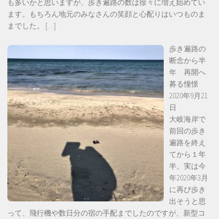
も多いかと思いますが、歩き遍路の数は徐々に増え始めてい
ます。もちろん地元のみなさんの笑顔と心配りはいつものま
までした。
[…]
歩き遍路の
断念から半
年 再開へ
募る憧憬
2020年9月21
日
大岐海岸で
前回の歩き
遍路を終え
てから１年
半。実は今
年2020年3月
に再び歩き
出そうと思
って、飛行機や数日分の宿の手配までしたのですが、新型コ