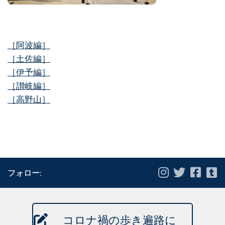
［阿波編］
［土佐編］
［伊予編］
［讃岐編］
［高野山］
フォロー:
コロナ禍の歩き遍路に