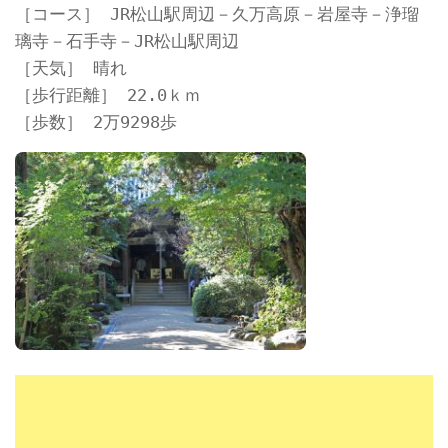
［コース］ JR松山駅周辺－久万高原－岩屋寺－浄瑠
璃寺－石手寺－JR松山駅周辺
［天気］ 晴れ
［歩行距離］ 22.0ｋｍ
［歩数］ 2万9298歩