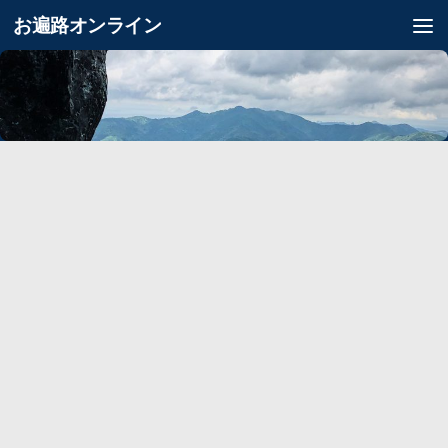
お遍路オンライン
コンテンツへスキップ