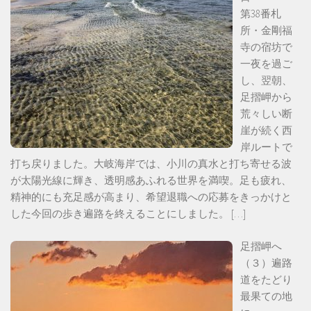
第38番札
所・金剛福
寺の宿坊で
一夜を過ご
し、翌朝、
足摺岬から
荒々しい断
崖が続く西
岸ルートで
打ち戻りました。大岐海岸では、小川の真水と打ち寄せる波
が太陽光線に輝き、透明感あふれる世界を満喫。足も疲れ、
精神的にも充足感が高まり、希望退職への応募をきっかけと
した今回の歩き遍路を終えることにしました。
[…]
足摺岬へ
（３）遍路
道をたどり
最果ての地