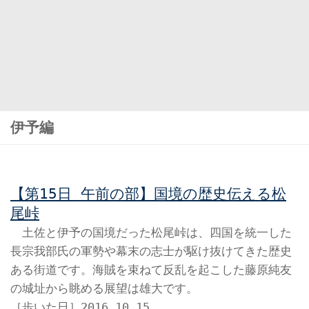
伊予編
【第15日 午前の部】国境の歴史伝える松
尾峠
土佐と伊予の国境だった松尾峠は、四国を統一した
長宗我部氏の軍勢や幕末の志士が駆け抜けてきた歴史
ある街道です。海賊を束ねて反乱を起こした藤原純友
の城址から眺める展望は雄大です。
［歩いた日］2016.10.15