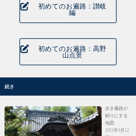
初めてのお遍路：讃岐
編
初めてのお遍路：高野
山点景
続き
歩き遍路が
頼りにする
地図
2021年9月12