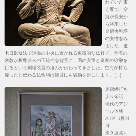
れていた東
寺展で、空
海が長安か
ら将来した
金銅舎利塔
の実物をみ
ました。後
七日御修法で道場の中央に置かれる象徴的な仏具で、空海の
密教が釈尊以来の正統性を背景に、国の安寧と皇室の弥栄を
祈るという劇場装置の凄みが伝わってきました。空海が持ち
帰ったと伝わる仏舎利は後世にも騒動を起こします。
[…]
足摺岬打ち
戻り余話
現代のアジ
ール体験
2019年3月24
日
歩き遍路を