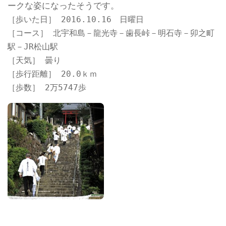
ークな姿になったそうです。
［歩いた日］ 2016.10.16 日曜日
［コース］ 北宇和島－龍光寺－歯長峠－明石寺－卯之町
駅－JR松山駅
［天気］ 曇り
［歩行距離］ 20.0ｋｍ
［歩数］ 2万5747歩