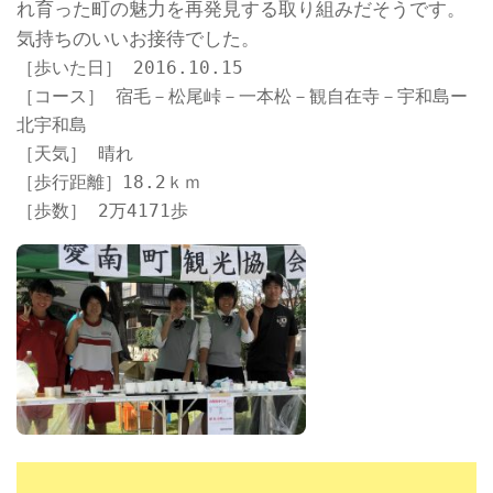
れ育った町の魅力を再発見する取り組みだそうです。
気持ちのいいお接待でした。
［歩いた日］ 2016.10.15
［コース］ 宿毛－松尾峠－一本松－観自在寺－宇和島ー
北宇和島
［天気］ 晴れ
［歩行距離］18.2ｋｍ
［歩数］ 2万4171歩