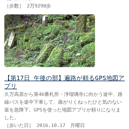
［歩数］ 2万9298歩
【第17日 午後の部】遍路が頼るGPS地図ア
プリ
久万高原から第46番札所・浄瑠璃寺に向かう途中、路
線バスを途中下車して、曲がりくねったひと気のない
坂を急降下。GPSを使った地図アプリが頼りになりま
した。
［歩いた日］ 2016.10.17 月曜日