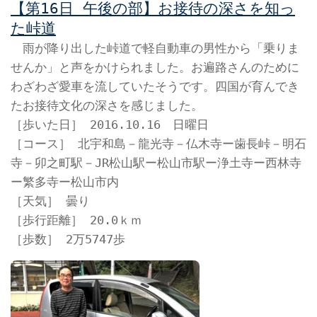
【第16日 午後の部】お接待の深さを知っ
た峠道
雨が降り出した峠道で軽自動車の男性から「乗りま
せんか」と声をかけられました。お遍路さんのために
わざわざ愛車を流していたそうです。四国が育んでき
たお接待文化の深さを感じました。
［歩いた日］ 2016.10.16 日曜日
［コース］ 北宇和島－龍光寺－仏木寺ー歯長峠－明石
寺－卯之町駅－JR松山駅ー松山市駅ー浄土寺ー西林寺
ー繁多寺ー松山市内
［天気］ 曇り
［歩行距離］ 20.0ｋｍ
［歩数］ 2万5747歩