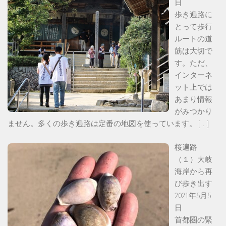
日
歩き遍路に
とって歩行
ルートの道
筋は大切で
す。ただ、
インターネ
ット上では
あまり情報
がみつかり
ません。多くの歩き遍路は定番の地図を使っています。
[…]
桜遍路
（１）大岐
海岸から再
び歩き出す
2021年5月5
日
首都圏の緊