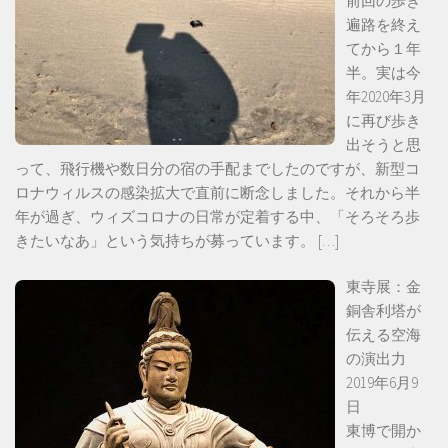
前回の歩き
遍路を終え
てから１年
半。実は今
年2020年3月
に再び歩き
出そうと思
って、飛行機や数日分の宿の手配までしたのですが、新型コ
ロナウィルスの感染拡大で直前に断念しました。それから半
年が過ぎ、ウィズコロナの日常が定着する中、「そろそろ歩
きたいなあ」という気持ちが募っています。
[…]
東寺展：金
銅舎利塔が
伝える空海
の演出力
2019年6月9
日
東博で開か