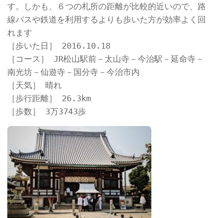
す。しかも、６つの札所の距離が比較的近いので、路
線バスや鉄道を利用するよりも歩いた方が効率よく回
れます
［歩いた日］ 2016.10.18
［コース］ JR松山駅前－太山寺－今治駅－延命寺－
南光坊－仙遊寺－国分寺－今治市内
［天気］ 晴れ
［歩行距離］ 26.3km
［歩数］ 3万3743歩