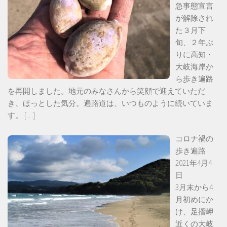
急事態宣言
が解除され
た３月下
旬、２年ぶ
りに高知・
大岐海岸か
ら歩き遍路
を再開しました。地元のみなさんから笑顔で迎えていただ
き、ほっとした気分。遍路道は、いつものように続いていま
す。
[…]
コロナ禍の
歩き遍路
2021年4月4
日
3月末から4
月初めにか
け、足摺岬
近くの大岐