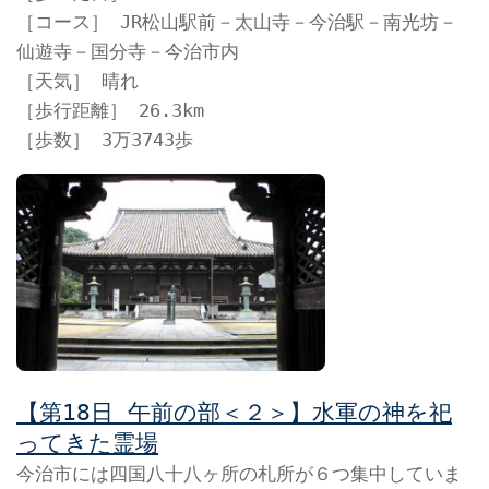
［コース］ JR松山駅前－太山寺－今治駅－南光坊－
仙遊寺－国分寺－今治市内
［天気］ 晴れ
［歩行距離］ 26.3km
［歩数］ 3万3743歩
【第18日 午前の部＜２＞】水軍の神を祀
ってきた霊場
今治市には四国八十八ヶ所の札所が６つ集中していま