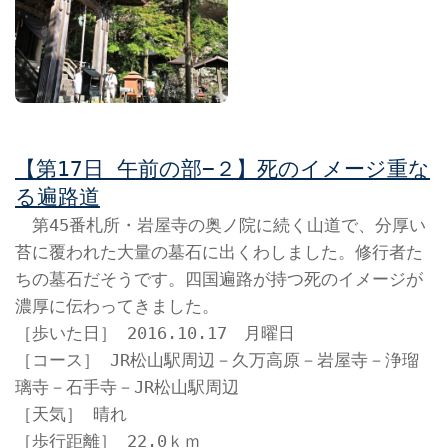
【第17日 午前の部−２】死のイメージ重な
る遍路道
第45番札所・岩屋寺の奥ノ院に続く山道で、分厚い
苔に覆われた大量の墓石に出くわしました。修行者た
ちの墓石だそうです。四国遍路が持つ死のイメージが
濃厚に伝わってきました。
［歩いた日］ 2016.10.17 月曜日
［コース］ JR松山駅周辺－久万高原－岩屋寺－浄瑠
璃寺－石手寺－JR松山駅周辺
［天気］ 晴れ
［歩行距離］ 22.0ｋｍ