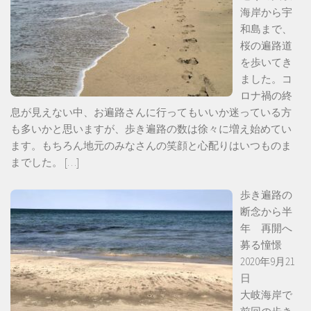
海岸から宇
和島まで、
桜の遍路道
を歩いてき
ました。コ
ロナ禍の終
息が見えない中、お遍路さんに行ってもいいか迷っている方
も多いかと思いますが、歩き遍路の数は徐々に増え始めてい
ます。もちろん地元のみなさんの笑顔と心配りはいつものま
までした。
[…]
歩き遍路の
断念から半
年 再開へ
募る憧憬
2020年9月21
日
大岐海岸で