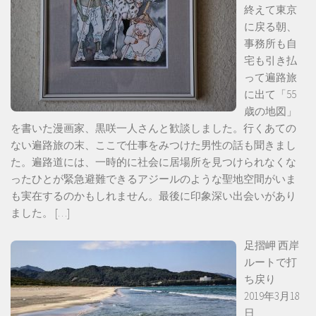
終えて東京
に戻る朝、
事務所も自
宅も引き払
って遍路旅
に出て「55
歳の地図」
を書いた漫画家、黒咲一人さんと歓談しました。行くあての
ない遍路旅の末、ここで仕事をみつけた男性の話も聞きまし
た。遍路道には、一時的に社会に居場所を見つけられなくな
ったひとが緊急避難できるアジールのような聖地空間がいま
も実在するのかもしれません。最後に印象深い出会いがあり
ました。
[…]
足摺岬 西岸
ルートで打
ち戻り
2019年3月18
日