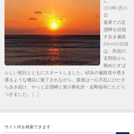
に
2019年3月16
日
最果ての足
摺岬を目指
す歩き遍路
80kmの3日目
は、民宿の
玄関前から
眺めたすば
らしい朝日とともにスタートしました。砂浜の遍路道や透き
通るような磯浜に魅了されながら、最後は一心不乱にひたす
ら歩き続け、やっと足摺岬と第38番札所・金剛福寺にたどり
つきました。
[…]
サイト内を検索できます