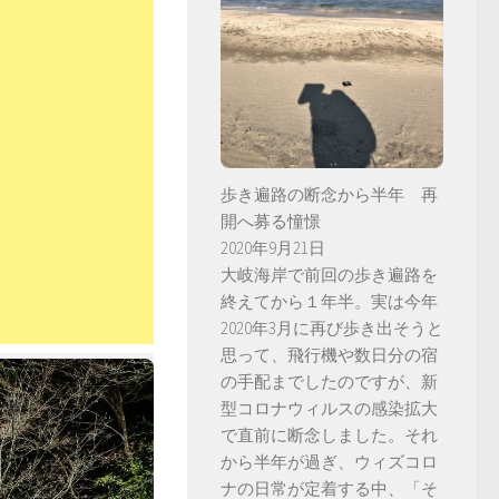
歩き遍路の断念から半年 再
開へ募る憧憬
2020年9月21日
大岐海岸で前回の歩き遍路を
終えてから１年半。実は今年
2020年3月に再び歩き出そうと
思って、飛行機や数日分の宿
の手配までしたのですが、新
型コロナウィルスの感染拡大
で直前に断念しました。それ
から半年が過ぎ、ウィズコロ
ナの日常が定着する中、「そ