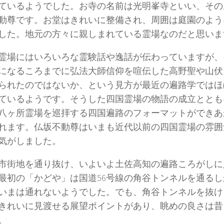
ているようでした。お寺の名前は光明峯寺といい、その
動尊です。お堂はきれいに整備され、周囲は庭園のよう
した。地元の方々に親しまれている霊場なのだと思いま
霊場にはいろいろな霊験話や逸話が伝わっていますが、
になるころまでに弘法大師信仰を喧伝した高野聖や山伏
られたのではないか、という見方が最近の遍路学ではほ
ているようです。そうした四国霊場の物語の成立ととも
八ヶ所霊場を巡拝する四国遍路のフォーマットができあ
れます。仏坂不動尊はいまも近代以前の四国霊場の雰囲
気がしました。
市街地を通り抜け、いよいよ土佐高知の遍路ころがしに
最初の「かどや」は国道56号線の角谷トンネルを通る
いまは通れないようでした。でも、角谷トンネルを抜け
きれいに見渡せる展望ポイントがあり、眺めの良さは昔
。