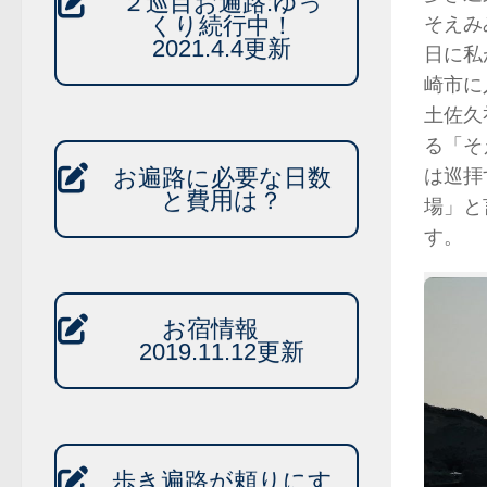
２巡目お遍路:ゆっ
そえみ
くり続行中！
2021.4.4更新
日に私
崎市に
土佐久
る「そ
は巡拝
お遍路に必要な日数
と費用は？
場」と
す。
お宿情報
2019.11.12更新
歩き遍路が頼りにす