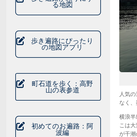
る地図
歩き遍路にぴったり
の地図アプリ
町石道を歩く：高野
山の表参道
人気の
なく、
横浪半
こは大
初めてのお遍路：阿
波編
が干潮