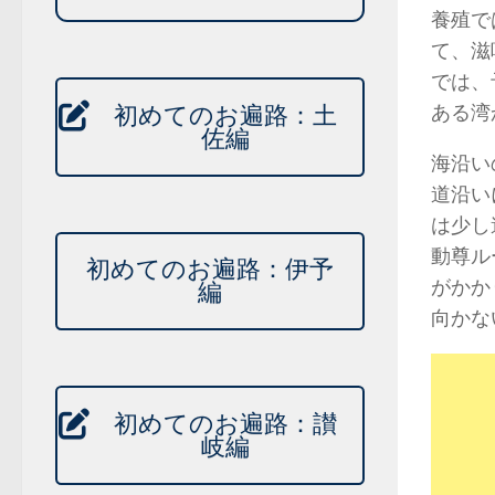
養殖で
て、滋
では、
ある湾
初めてのお遍路：土
佐編
海沿い
道沿い
は少し
動尊ル
初めてのお遍路：伊予
がかか
編
向かな
初めてのお遍路：讃
岐編