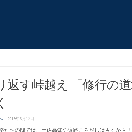
り返す峠越え 「修行の
く
がい
·
2019年3月12日
路たちの間では、土佐高知の遍路ころがしは古くから「