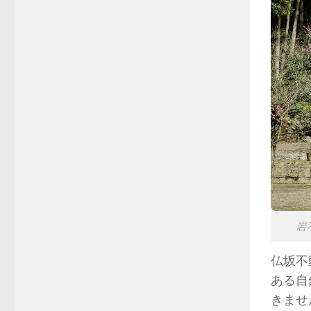
岩
仏坂不
ある自
きませ