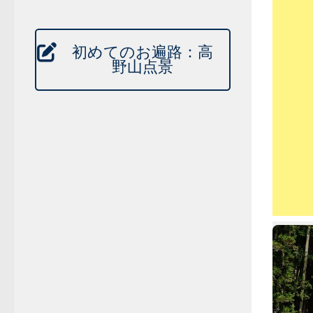
初めてのお遍路：高
野山点景