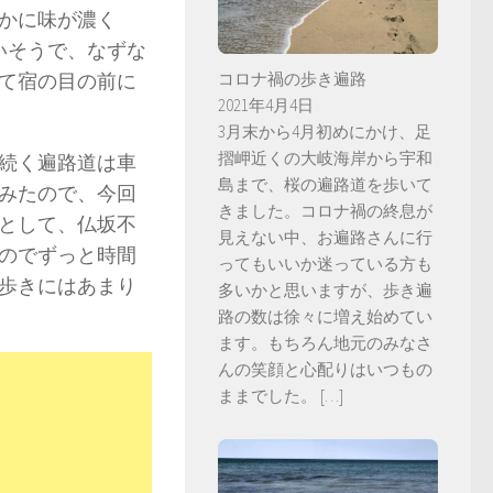
かに味が濃く
いそうで、なずな
コロナ禍の歩き遍路
て宿の目の前に
2021年4月4日
3月末から4月初めにかけ、足
摺岬近くの大岐海岸から宇和
続く遍路道は車
島まで、桜の遍路道を歩いて
みたので、今回
きました。コロナ禍の終息が
として、仏坂不
見えない中、お遍路さんに行
のでずっと時間
ってもいいか迷っている方も
歩きにはあまり
多いかと思いますが、歩き遍
路の数は徐々に増え始めてい
ます。もちろん地元のみなさ
んの笑顔と心配りはいつもの
ままでした。
[…]