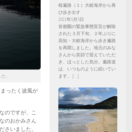
桜遍路（１）大岐海岸から再
び歩き出す
2021年5月5日
首都圏の緊急事態宣言が解除
された３月下旬、２年ぶりに
高知・大岐海岸から歩き遍路
を再開しました。地元のみな
さんから笑顔で迎えていただ
き、ほっとした気分。遍路道
は、いつものように続いてい
ます。
[…]
した。
はまったく波風が
なのですが、こ
なのおかみさん
ださいました。