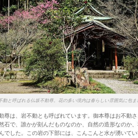
不動と呼ばれる仏坂不動尊。花の多い境内は春らしい雰囲気に包ま
動尊は、岩不動とも呼ばれています。御本尊はお不動さ
然石で、誰かが刻んだものなのか、自然の造形なのか、
んでした。この岩の下部には、こんこんと水が湧いてい