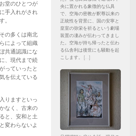
お堂のひとつが
央に置かれる象徴的な仏具
に手入れがされ
で、空海の密教が釈尊以来の
す。
正統性を背景に、国の安寧と
皇室の弥栄を祈るという劇場
その多くは南北
装置の凄みが伝わってきまし
らによって組織
た。空海が持ち帰ったと伝わ
る仏舎利は後世にも騒動を起
ぼ共通認識にな
こします。
[…]
に、現代まで続
がっていったと
気を伝えている
入りますといっ
しかなく、古来の
ると、安和と土
と変わらないよ