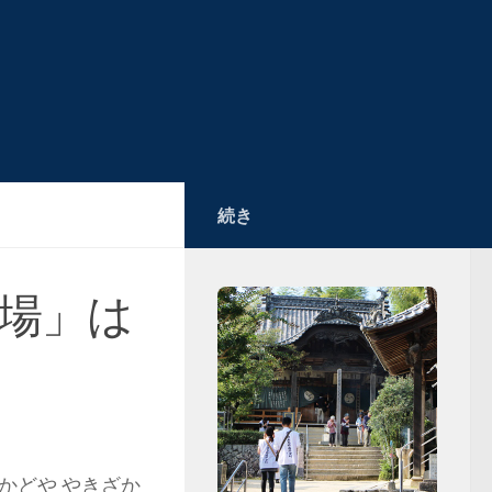
続き
道場」は
かどや やきざか