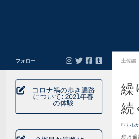
フォロー:
土佐編
繰
コロナ禍の歩き遍路
について: 2021年春
の体験
続
BY
いも
歩き遍