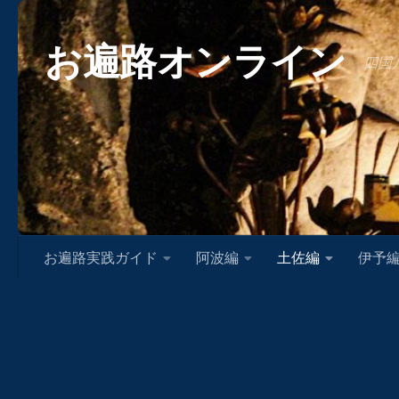
コンテンツへスキップ
お遍路オンライン
四国
お遍路実践ガイド
阿波編
土佐編
伊予