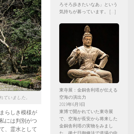
ろそろ歩きたいなあ」という
気持ちが募っています。
[…]
東寺展：金銅舎利塔が伝える
空海の演出力
れていました。
2019年6月9日
東博で開かれていた東寺展
まらしき模様が
で、空海が長安から将来した
私には判別がつ
金銅舎利塔の実物をみまし
て、霊水として
た。後七日御修法で道場の中