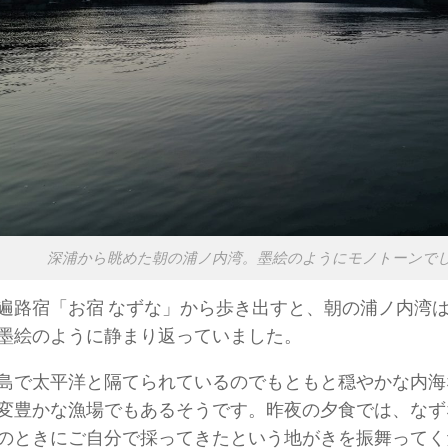
深浦から眺めた朝の浦ノ内湾。墨絵のようにモノトーンで
遍路宿「お宿 なずな」から歩き出すと、朝の浦ノ内湾
墨絵のように静まり返っていました。
島で太平洋と隔てられているのでもともと穏やかな内海
変豊かな漁場でもあるそうです。昨夜の夕食では、なず
のときにご自分で採ってきたという地がきを振舞ってく