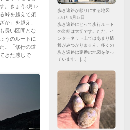
。きょう3月12
歩き遍路が頼りにする地図
る峠を越えて須
2021年9月12日
ざか」を越え、
歩き遍路にとって歩行ルート
も長い区間とな
の道筋は大切です。ただ、イ
ンターネット上ではあまり情
きょうのルートに
報がみつかりません。多くの
た。「修行の道
歩き遍路は定番の地図を使っ
てきた感じで
ています。
[…]