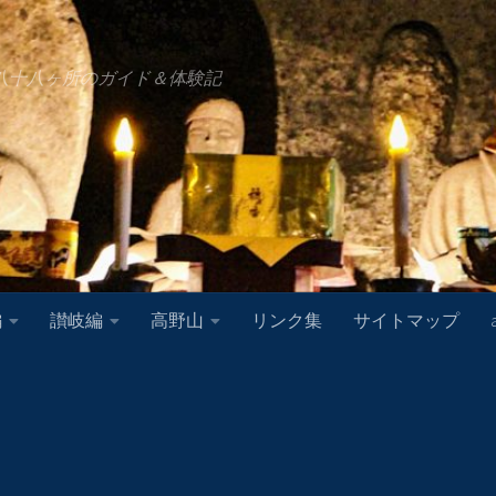
八十八ヶ所のガイド＆体験記
編
讃岐編
高野山
リンク集
サイトマップ